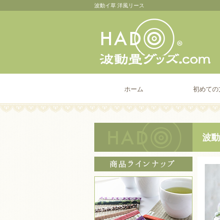
波動イ草 洋風リース
ホーム
初めての
波動