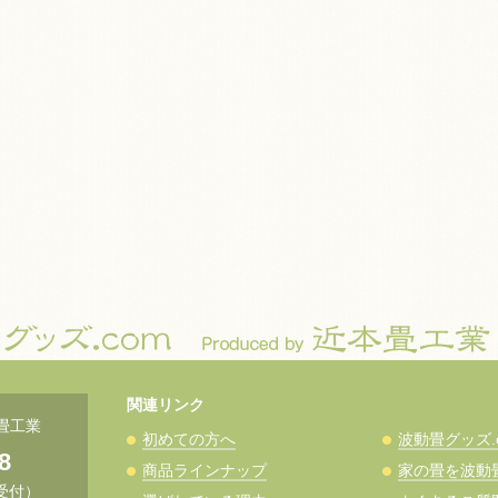
関連リンク
本畳工業
初めての方へ
波動畳グッズ.co
8
商品ラインナップ
家の畳を波動
受付）