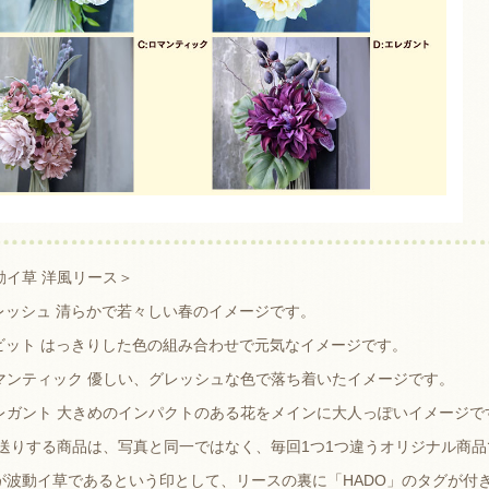
動イ草 洋風リース＞
フレッシュ 清らかで若々しい春のイメージです。
ビビット はっきりした色の組み合わせで元気なイメージです。
ロマンティック 優しい、グレッシュな色で落ち着いたイメージです。
エレガント 大きめのインパクトのある花をメインに大人っぽいイメージで
お送りする商品は、写真と同一ではなく、毎回1つ1つ違うオリジナル商品
が波動イ草であるという印として、リースの裏に「HADO」のタグが付