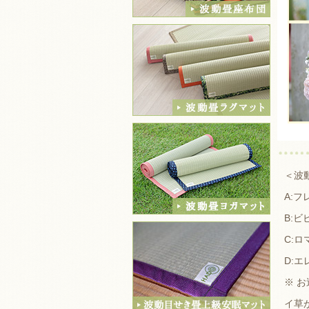
＜波
A:
B:
C:
D:
※ 
イ草