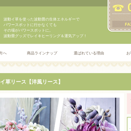
波動イ草を使った波動畳の生体エネルギーで
FA
パワースポットに行かなくても
その場がパワースポットに。
波動畳グッズでレイキヒーリング＆運気アップ！
方へ
商品ラインナップ
選ばれている理由
お
イ草リース【洋風リース】