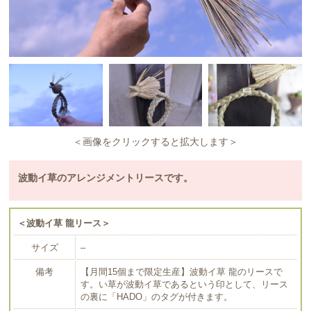
＜画像をクリックすると拡大します＞
波動イ草のアレンジメントリースです。
＜波動イ草 龍リース＞
サイズ
–
備考
【月間15個まで限定生産】波動イ草 龍のリースで
す。い草が波動イ草であるという印として、リース
の裏に「HADO」のタグが付きます。