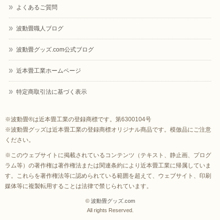
よくあるご質問
波動畳職人ブログ
波動畳グッズ.com公式ブログ
近本畳工業ホームページ
特定商取引法に基づく表示
※波動畳®は近本畳工業の登録商標です。第6300104号
※波動畳グッズは近本畳工業の登録商標オリジナル商品です。模倣品にご注意
ください。
※このウェブサイトに掲載されているコンテンツ（テキスト、静止画、プログ
ラム等）の著作権は著作権法または関連条約により近本畳工業に帰属していま
す。これらを著作権法等に認められている範囲を超えて、ウェブサイト、印刷
媒体等に複製転用することは法律で禁じられています。
©
波動畳グッズ.com
All rights Reserved.